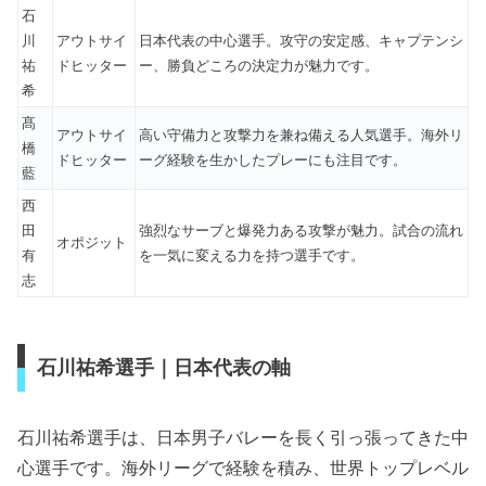
石
川
アウトサイ
日本代表の中心選手。攻守の安定感、キャプテンシ
祐
ドヒッター
ー、勝負どころの決定力が魅力です。
希
髙
アウトサイ
高い守備力と攻撃力を兼ね備える人気選手。海外リ
橋
ドヒッター
ーグ経験を生かしたプレーにも注目です。
藍
西
田
強烈なサーブと爆発力ある攻撃が魅力。試合の流れ
オポジット
有
を一気に変える力を持つ選手です。
志
石川祐希選手｜日本代表の軸
石川祐希選手は、日本男子バレーを長く引っ張ってきた中
心選手です。海外リーグで経験を積み、世界トップレベル