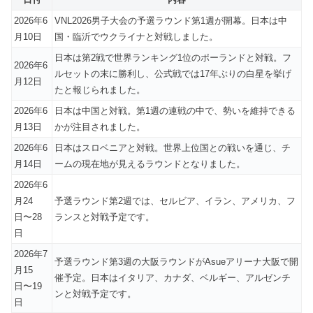
2026年6
VNL2026男子大会の予選ラウンド第1週が開幕。日本は中
月10日
国・臨沂でウクライナと対戦しました。
日本は第2戦で世界ランキング1位のポーランドと対戦。フ
2026年6
ルセットの末に勝利し、公式戦では17年ぶりの白星を挙げ
月12日
たと報じられました。
2026年6
日本は中国と対戦。第1週の連戦の中で、勢いを維持できる
月13日
かが注目されました。
2026年6
日本はスロベニアと対戦。世界上位国との戦いを通じ、チ
月14日
ームの現在地が見えるラウンドとなりました。
2026年6
月24
予選ラウンド第2週では、セルビア、イラン、アメリカ、フ
日〜28
ランスと対戦予定です。
日
2026年7
予選ラウンド第3週の大阪ラウンドがAsueアリーナ大阪で開
月15
催予定。日本はイタリア、カナダ、ベルギー、アルゼンチ
日〜19
ンと対戦予定です。
日