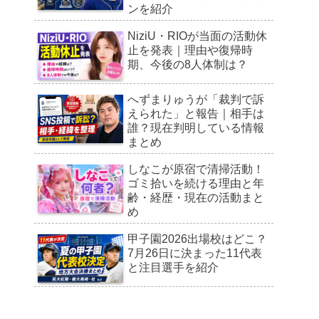
ンを紹介
NiziU・RIOが当面の活動休
止を発表｜理由や復帰時
期、今後の8人体制は？
へずまりゅうが「裁判で訴
えられた」と報告｜相手は
誰？現在判明している情報
まとめ
しなこが原宿で清掃活動！
ゴミ拾いを続ける理由と年
齢・経歴・現在の活動まと
め
甲子園2026出場校はどこ？
7月26日に決まった11代表
と注目選手を紹介