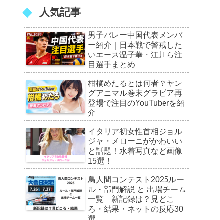
人気記事
男子バレー中国代表メンバ
ー紹介｜日本戦で警戒した
いエース温子華・江川ら注
目選手まとめ
柑橘めたるとは何者？ヤン
グアニマル巻末グラビア再
登場で注目のYouTuberを紹
介
イタリア初女性首相ジョル
ジャ・メローニがかわいい
と話題！水着写真など画像
15選！
鳥人間コンテスト2025ルー
ル・部門解説 と 出場チーム
一覧 新記録は？見どこ
ろ・結果・ネットの反応30
選