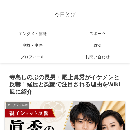
今日とぴ
エンタメ・芸能
スポーツ
事故・事件
政治
プロフィール
お問い合わせ
寺島しのぶの長男・尾上眞秀がイケメンと
反響！経歴と梨園で注目される理由をWiki
風に紹介
エンタメ・芸能