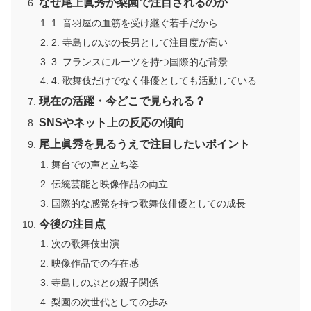
なぜ尾上眞秀が梨園で注目されるのか
1. 音羽屋の血筋を受け継ぐ若手だから
2. 寺島しのぶの長男として注目度が高い
3. フランスにルーツを持つ国際的な背景
4. 歌舞伎だけでなく俳優としても活動している
現在の活躍・今どこで見られる？
SNSやネット上の反応の傾向
尾上眞秀を見るうえで注目したいポイント
舞台での声と立ち姿
伝統芸能と映像作品の両立
国際的な感覚を持つ歌舞伎俳優としての成長
今後の注目点
次の歌舞伎出演
映像作品での存在感
寺島しのぶとの親子関係
梨園の次世代としての歩み