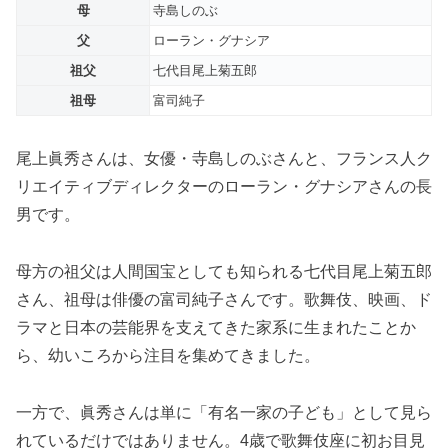
母
寺島しのぶ
父
ローラン・グナシア
祖父
七代目尾上菊五郎
祖母
富司純子
尾上眞秀さんは、女優・寺島しのぶさんと、フランス人ク
リエイティブディレクターのローラン・グナシアさんの長
男です。
母方の祖父は人間国宝としても知られる七代目尾上菊五郎
さん、祖母は俳優の富司純子さんです。歌舞伎、映画、ド
ラマと日本の芸能界を支えてきた家系に生まれたことか
ら、幼いころから注目を集めてきました。
一方で、眞秀さんは単に「有名一家の子ども」として見ら
れているだけではありません。4歳で歌舞伎座に初お目見