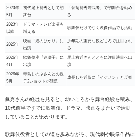
2023年
初代尾上眞秀として初
『音菊眞秀若武者』で初舞台を勤め
5月
舞台
る
2023年
ドラマ・テレビ出演も
歌舞伎だけでなく映像作品でも活動
以降
増える
映画『港のひかり』に
少年期の重要な役どころで注目され
2025年
出演
る
2026年
歌舞伎座『連獅子』に
尾上右近さんとともに注目演目へ出
4月
出演
演
2026年
寺島しのぶさんとの親
成長した近影に「イケメン」と反響
5月
子2ショットが話題
眞秀さんの経歴を見ると、幼いころから舞台経験を積み、
10代前半ですでに歌舞伎、ドラマ、映画をまたいで活動
していることがわかります。
歌舞伎役者としての道を歩みながら、現代劇や映像作品に