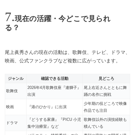
現在の活躍・今どこで見られ
る？
尾上眞秀さんの現在の活動は、歌舞伎、テレビ、ドラマ、
映画、公式ファンクラブなど複数に広がっています。
ジャンル
確認できる活動
見どころ
2026年4月歌舞伎座『連獅子』
尾上右近さんとともに舞
歌舞伎
出演
踊の名作に挑戦
少年期の役どころで映像
映画
『港のひかり』に出演
作品でも注目
『どうする家康』『PICU 小児
歌舞伎以外の演技経験も
ドラマ
集中治療室』など
積んでいる