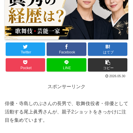
Twitter
Facebook
はてブ
Pocket
LINE
コピー
2026.05.30
スポンサーリンク
俳優・寺島しのぶさんの長男で、歌舞伎役者・俳優として
活動する尾上眞秀さんが、親子2ショットをきっかけに注
目を集めています。