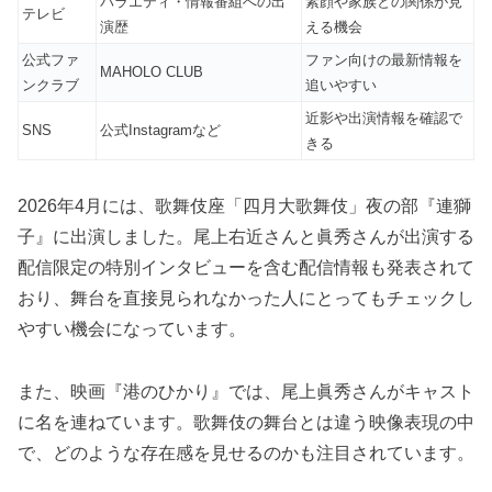
バラエティ・情報番組への出
素顔や家族との関係が見
テレビ
演歴
える機会
公式ファ
ファン向けの最新情報を
MAHOLO CLUB
ンクラブ
追いやすい
近影や出演情報を確認で
SNS
公式Instagramなど
きる
2026年4月には、歌舞伎座「四月大歌舞伎」夜の部『連獅
子』に出演しました。尾上右近さんと眞秀さんが出演する
配信限定の特別インタビューを含む配信情報も発表されて
おり、舞台を直接見られなかった人にとってもチェックし
やすい機会になっています。
また、映画『港のひかり』では、尾上眞秀さんがキャスト
に名を連ねています。歌舞伎の舞台とは違う映像表現の中
で、どのような存在感を見せるのかも注目されています。