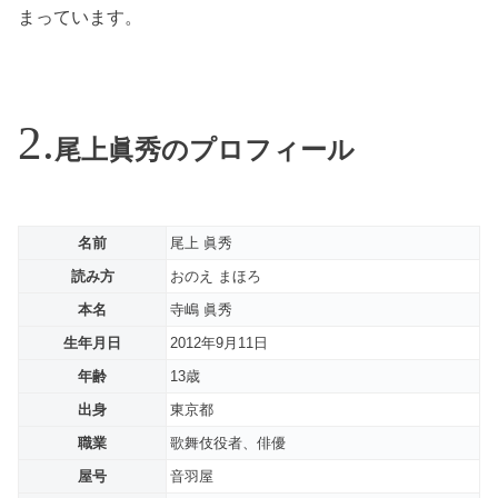
まっています。
尾上眞秀のプロフィール
名前
尾上 眞秀
読み方
おのえ まほろ
本名
寺嶋 眞秀
生年月日
2012年9月11日
年齢
13歳
出身
東京都
職業
歌舞伎役者、俳優
屋号
音羽屋