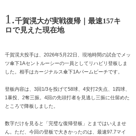
千賀滉大が実戦復帰｜最速157キ
ロで見えた現在地
千賀滉大投手は、2026年5月22日、現地時間の試合でメッ
ツ傘下1Aセントルーシーの一員としてリハビリ登板しま
した。相手はカージナルス傘下1Aパームビーチです。
登板内容は、3回1/3を投げて58球、4安打2失点、1四球、
1暴投、2奪三振。4回の先頭打者を見逃し三振に仕留めた
ところで降板しました。
数字だけを見ると「完璧な復帰登板」とまではいえませ
ん。ただ、今回の登板で大きかったのは、最速97.7マイ