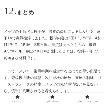
まとめ
メッツの千賀滉大投手が、腰椎の炎症によるIL入り後、傘
下1Aで実戦復帰しました。投球内容は3回1/3、58球、4安
打2失点、1四球、2奪三振。失点はあったものの、最速
97.7マイル、約157キロを計測したことは、復帰へ向けた
前向きな材料です。
一方で、メジャー復帰時期を断定するにはまだ早い段階で
す。登板後の腰の状態、次回登板の球数、直球の制球、ゴ
ーストフォークの精度、メッツの先発事情などを見なが
ら、慎重に判断されると考えられます。
サイトマップ
お問い合わせ
プライバシーポリシー
千賀投手は、育成出身から日本球界を代表する投手とな