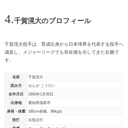
千賀滉大のプロフィール
千賀滉大投手は、育成出身から日本球界を代表する投手へ
成長し、メジャーリーグでも存在感を示してきた右腕で
す。
名前
千賀滉大
読み方
せんが こうだい
生年月日
1993年1月30日
出身地
愛知県蒲郡市
身長・体重
185cm前後、90kg台
投打
右投左打