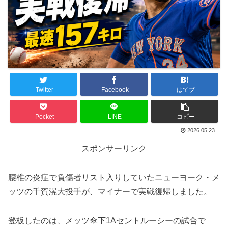
Twitter
Facebook
はてブ
Pocket
LINE
コピー
2026.05.23
スポンサーリンク
腰椎の炎症で負傷者リスト入りしていたニューヨーク・メ
ッツの千賀滉大投手が、マイナーで実戦復帰しました。
登板したのは、メッツ傘下1Aセントルーシーの試合で