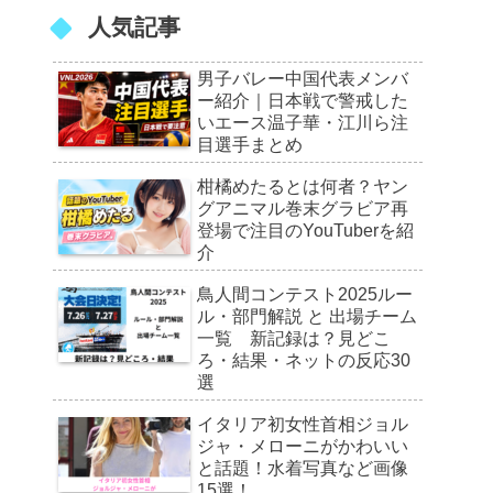
人気記事
男子バレー中国代表メンバ
ー紹介｜日本戦で警戒した
いエース温子華・江川ら注
目選手まとめ
柑橘めたるとは何者？ヤン
グアニマル巻末グラビア再
登場で注目のYouTuberを紹
介
鳥人間コンテスト2025ルー
ル・部門解説 と 出場チーム
一覧 新記録は？見どこ
ろ・結果・ネットの反応30
選
イタリア初女性首相ジョル
ジャ・メローニがかわいい
と話題！水着写真など画像
15選！