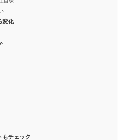
注目株
い
る変化
か
トもチェック