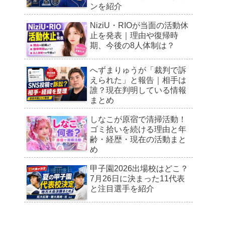
ンを紹介
NiziU・RIOが当面の活動休
止を発表｜理由や復帰時
期、今後の8人体制は？
へずまりゅうが「裁判で訴
えられた」と報告｜相手は
誰？現在判明している情報
まとめ
しなこが原宿で清掃活動！
ゴミ拾いを続ける理由と年
齢・経歴・現在の活動まと
め
甲子園2026出場校はどこ？
7月26日に決まった11代表
と注目選手を紹介