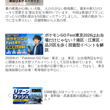
夏の夜風が心地いい大阪。 人けの少ない路地裏に、週末や夜だけひ
っそり営業する“屋台文化”が根付いています。 今回は夜遊びプランに
ぴったりの隠れ屋台を5店舗ピックアップしました。 深夜の散歩つい
でに立ち寄りたい、店舗情報から人気の理...
ポケモンGO Fest東京2026はお台
旅行・観光
場だけじゃない？港区・江東区・
品川区を歩く回遊型イベントを解
説
2026年の「Pokémon GO Fest：東京」は、東京・お台場周辺を中心
に開催される大型リアルイベントとして注目を集めています。 今回
のポイントは、単に「お台場の公園で遊ぶイベント」ではなく、東京
臨海副都心の台場・青海地区を中心に、...
GW終盤にUターンラッシュがピーク、空
港・新幹線・高速道路の混雑はどう動い
た？