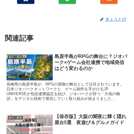
きょうとぴ
関連記事
島原半島がRPGの舞台に？ジオパ
旅行・観光
ーク×ゲーム会社連携で地域発信
はどう変わるのか
長崎県の島原半島が、RPGの冒険の舞台として注目されています。
日本ジオパークネットワークと、ゲーム制作を手がけるJP
UNIVERSEが包括連携協定を結び、ジオパークが持つ「大地の物
語」をデジタル技術で発信していく取り組みが始まりました...
【保存版】大阪の闇夜に輝く隠れ
旅行・観光
屋台5選 夜遊び＆グルメガイド