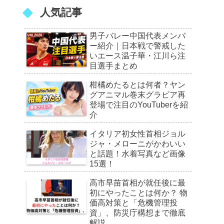
人気記事
男子バレー中国代表メンバ
ー紹介｜日本戦で警戒した
いエース温子華・江川ら注
目選手まとめ
柑橘めたるとは何者？ヤン
グアニマル巻末グラビア再
登場で注目のYouTuberを紹
介
イタリア初女性首相ジョル
ジャ・メローニがかわいい
と話題！水着写真など画像
15選！
高市早苗首相が就任後に最
初にやったことは何か？ 物
価高対策と「危機管理投
資」、防災庁構想まで徹底
解説