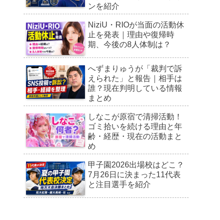
ンを紹介
NiziU・RIOが当面の活動休
止を発表｜理由や復帰時
期、今後の8人体制は？
へずまりゅうが「裁判で訴
えられた」と報告｜相手は
誰？現在判明している情報
まとめ
しなこが原宿で清掃活動！
ゴミ拾いを続ける理由と年
齢・経歴・現在の活動まと
め
甲子園2026出場校はどこ？
7月26日に決まった11代表
と注目選手を紹介