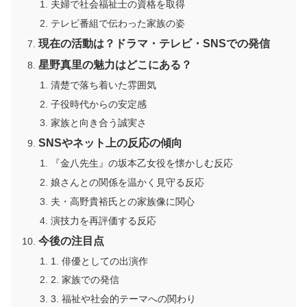
夫婦で社会福祉士の資格を取得
テレビ番組で伝わった家族の姿
現在の活動は？ドラマ・テレビ・SNSでの発信
星野真里の魅力はどこにある？
清楚で落ち着いた雰囲気
子役時代からの安定感
家族と向き合う誠実さ
SNSやネット上の反応の傾向
『金八先生』の坂本乙女役を懐かしむ反応
娘さんとの関係を温かく見守る反応
夫・高野貴裕氏との家族像に関心
演技力を再評価する反応
今後の注目点
1. 俳優としての出演作
2. 家族での発信
3. 福祉や社会的テーマへの関わり